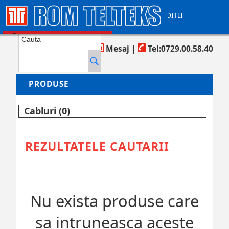
CONTACT
AJUTOR
TERMENI SI CONDITII
COS DE CUMPARATURI
Produse in cos:
0
Mesaj
|
Tel:0729.00.58.40
PRODUSE
Cabluri (0)
REZULTATELE CAUTARII
Nu exista produse care
sa intruneasca aceste