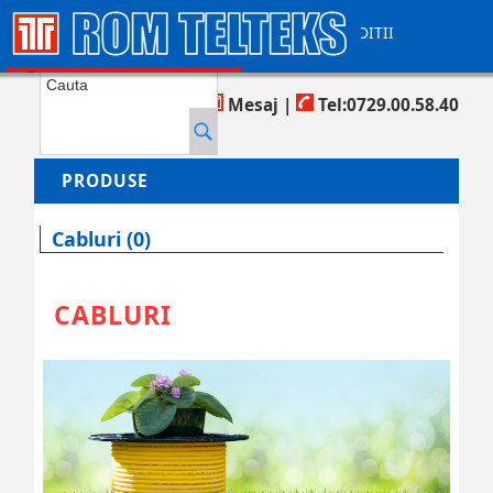
CONTACT
AJUTOR
TERMENI SI CONDITII
COS DE CUMPARATURI
Produse in cos:
0
Mesaj
|
Tel:0729.00.58.40
PRODUSE
Cabluri (0)
CABLURI