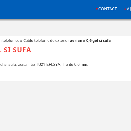
CONTACT
A
i telefonice
»
Cablu telefonic de exterior
aerian
»
0,6 gel si sufa
L SI SUFA
gel si sufa, aerian, tip TU2YfsFL2YA, fire de 0,6 mm.