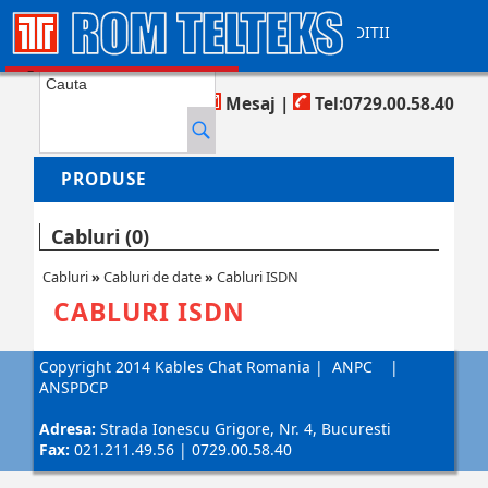
CONTACT
AJUTOR
TERMENI SI CONDITII
COS DE CUMPARATURI
Produse in cos:
0
Mesaj
|
Tel:0729.00.58.40
PRODUSE
Cabluri (0)
Cabluri
»
Cabluri de date
»
Cabluri ISDN
CABLURI ISDN
Copyright 2014 Kables Chat Romania
|
ANPC
|
ANSPDCP
Adresa:
Strada Ionescu Grigore, Nr. 4, Bucuresti
Fax:
021.211.49.56 | 0729.00.58.40