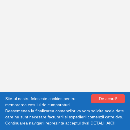
Shopping cart by Quick.Cart
Site-ul nostru foloseste cookies pentru
De acord!
memorarea cosului de cumparaturi.
Deasemenea la finalizarea comenzilor va vom solicita acele date
care ne sunt necesare facturarii si expedierii comenzii catre dvs.
Continuarea navigarii reprezinta acceptul dvs!
DETALII AICI!