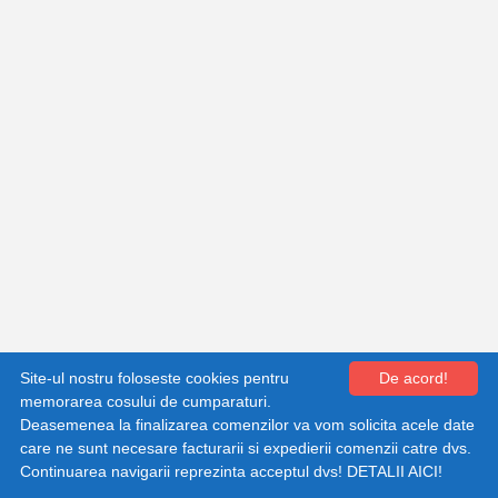
Shopping cart by Quick.Cart
Site-ul nostru foloseste cookies pentru
De acord!
memorarea cosului de cumparaturi.
Deasemenea la finalizarea comenzilor va vom solicita acele date
care ne sunt necesare facturarii si expedierii comenzii catre dvs.
Continuarea navigarii reprezinta acceptul dvs!
DETALII AICI!