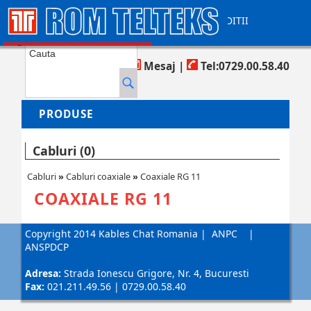
CONTACT
AJUTOR
TERMENI SI CONDITII
COS DE CUMPARATURI
Produse in cos:
0
Mesaj
|
Tel:0729.00.58.40
PRODUSE
Cabluri (0)
Cabluri
»
Cabluri coaxiale
»
Coaxiale RG 11
COAXIALE RG 11
Copyright 2014 Kables Chat Romania
|
ANPC
|
ANSPDCP
Adresa:
Strada Ionescu Grigore, Nr. 4, Bucuresti
Fax:
021.211.49.56 | 0729.00.58.40