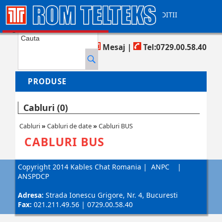
CONTACT
AJUTOR
TERMENI SI CONDITII
COS DE CUMPARATURI
Produse in cos:
0
Mesaj
|
Tel:0729.00.58.40
PRODUSE
Cabluri (0)
Cabluri
»
Cabluri de date
»
Cabluri BUS
CABLURI BUS
Copyright 2014 Kables Chat Romania
|
ANPC
|
ANSPDCP
Adresa:
Strada Ionescu Grigore, Nr. 4, Bucuresti
Fax:
021.211.49.56 | 0729.00.58.40