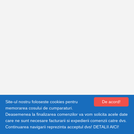
Shopping cart by Quick.Cart
Site-ul nostru foloseste cookies pentru
De acord!
memorarea cosului de cumparaturi.
Deasemenea la finalizarea comenzilor va vom solicita acele date
care ne sunt necesare facturarii si expedierii comenzii catre dvs.
Continuarea navigarii reprezinta acceptul dvs!
DETALII AICI!