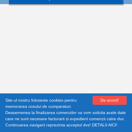
Shopping cart by Quick.Cart
Site-ul nostru foloseste cookies pentru
De acord!
memorarea cosului de cumparaturi.
Deasemenea la finalizarea comenzilor va vom solicita acele date
care ne sunt necesare facturarii si expedierii comenzii catre dvs.
Continuarea navigarii reprezinta acceptul dvs!
DETALII AICI!