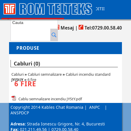
CONTACT
AJUTOR
TERMENI SI CONDITII
COS DE CUMPARATURI
Produse in cos:
0
Mesaj
|
Tel:0729.00.58.40
PRODUSE
Cabluri (0)
Cabluri
»
Cabluri semnalizare
»
Cabluri incendiu standard
JY(St)Y
»
6 fire
6 FIRE
Cablu semnalizare incendiu JYStY.pdf
Copyright 2014 Kables Chat Romania
|
ANPC
|
ANSPDCP
Adresa:
Strada Ionescu Grigore, Nr. 4, Bucuresti
Fax:
021.211.49.56 | 0729.00.58.40